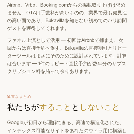
Airbnb、Vrbo、Booking.comからの掲載取り下げは求め
ません。OTAは手数料が高いものの、業界で最も発見性
の高い面であり、Bukavillaを知らない初めてのバリ訪問
ゲストを獲得してくれます。
ファネル上流として活用 — 初回はAirbnbで捕まえ、次
回からは直接予約へ促す。Bukavillaの直接割引とリピー
ターツールはまさにそのために設計されています。計算
は合います — 1件のリピート直接予約が数年分のサブス
クリプション料を賄って余りあります。
誠実なまとめ
私たちが
すること
と
しないこと
Googleが初日から理解できる、高速で構造化された、
インデックス可能なサイトをあなたのヴィラ用に構築し