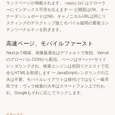
ランドページが掲載されます。
はクローラ
robots.txt
ーにインデックス可否を伝えます — 公開面はOK、オー
ナーダッシュボードはNG。キャノニカルURLは同じリ
スティングのデスクトップ版とモバイル版間の重複コン
テンツペナルティを防ぎます。
高速ページ、モバイルファースト
Next.jsで構築、画像最適化はデフォルトで有効、Vercel
のグローバル CDNから配信。ページはサーバーサイド
レンダリングされ、検索エンジンは初回リクエストで完
全なHTMLを取得します — JavaScriptレンダリングの工
夫は不要。モバイルレイアウトは後付けではなく一級市
民です：ヴィラ検索の大半はスマートフォン上で行わ
れ、Googleもそれに応じてランクします。
今後の予定