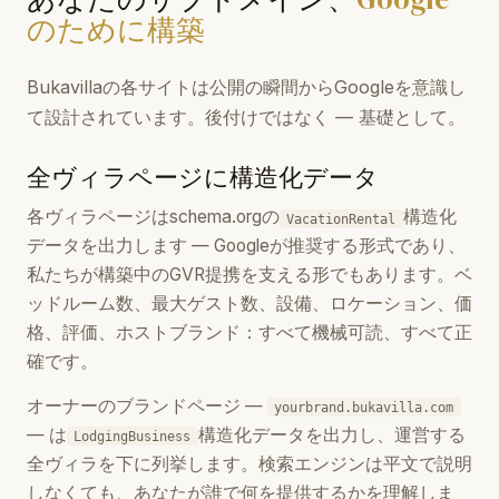
のために構築
Bukavillaの各サイトは公開の瞬間からGoogleを意識し
て設計されています。後付けではなく — 基礎として。
全ヴィラページに構造化データ
各ヴィラページはschema.orgの
構造化
VacationRental
データを出力します — Googleが推奨する形式であり、
私たちが構築中のGVR提携を支える形でもあります。ベ
ッドルーム数、最大ゲスト数、設備、ロケーション、価
格、評価、ホストブランド：すべて機械可読、すべて正
確です。
オーナーのブランドページ —
yourbrand.bukavilla.com
— は
構造化データを出力し、運営する
LodgingBusiness
全ヴィラを下に列挙します。検索エンジンは平文で説明
しなくても、あなたが誰で何を提供するかを理解しま