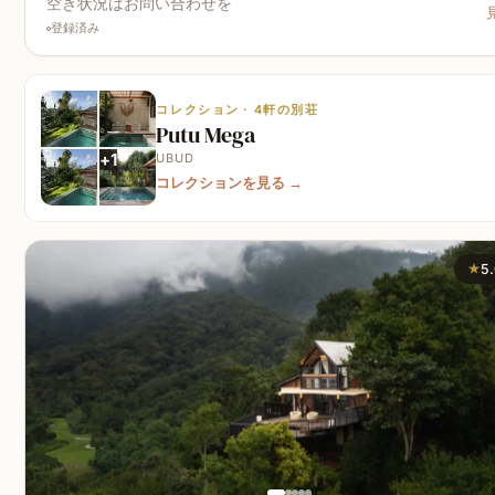
空き状況はお問い合わせを
登録済み
コレクション · 4軒の別荘
Putu Mega
+
1
UBUD
コレクションを見る
→
★
5