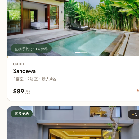
直接予約で10%お得
UBUD
Sandewa
2寝室 · 2浴室 · 最大4名
$89
/泊
直接予約
★
5