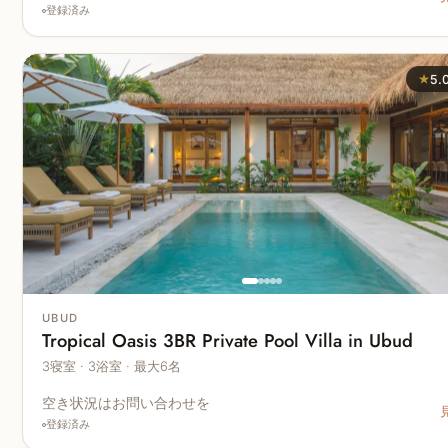
登録済み
★
5.
UBUD
Tropical Oasis 3BR Private Pool Villa in Ubud
3寝室 · 3浴室 · 最大6名
空き状況はお問い合わせを
登録済み