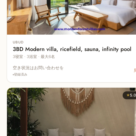
UBUD
3BD Modern villa, ricefield, sauna, infinity pool
3寝室 · 3浴室 · 最大6名
空き状況はお問い合わせを
登録済み
★
5.