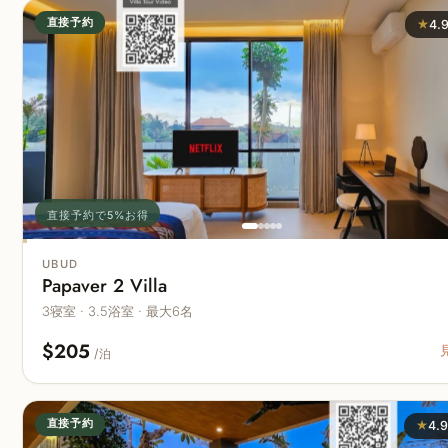
直接予約
★
4.
直接予約で5%お得
UBUD
Papaver 2 Villa
3寝室 · 3.5浴室 · 最大6名
$205
/泊
直接予約
★
4.