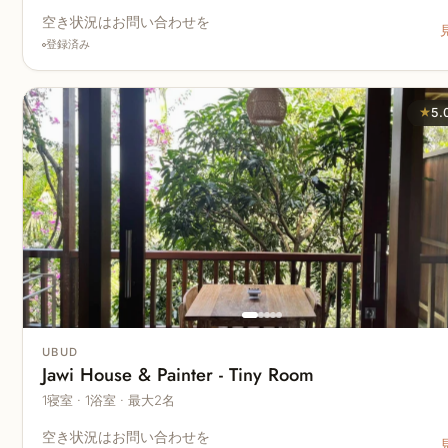
空き状況はお問い合わせを
登録済み
★
5.
UBUD
Jawi House & Painter - Tiny Room
1寝室 · 1浴室 · 最大2名
空き状況はお問い合わせを