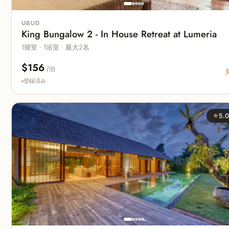
UBUD
King Bungalow 2 - In House Retreat at Lumeria
1寝室 · 1浴室 · 最大2名
$156
/泊
登録済み
★
5.