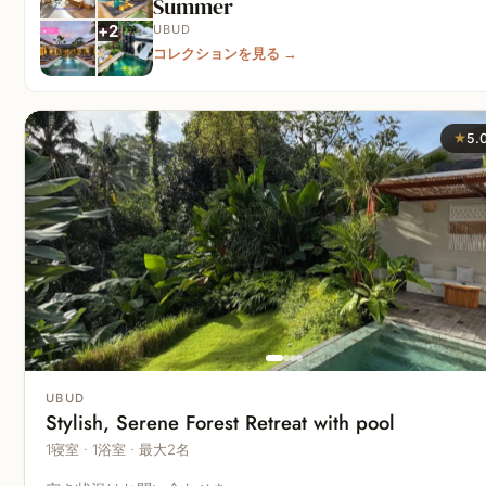
Summer
+
2
UBUD
コレクションを見る
→
★
5.
UBUD
Stylish, Serene Forest Retreat with pool
1寝室 · 1浴室 · 最大2名