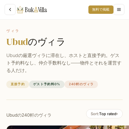
Buk
Villa
無料で掲載
ヴィラ
Ubud
のヴィラ
Ubudの厳選ヴィラに滞在し、ホストと直接予約。ゲス
ト予約料なし、仲介手数料なし——物件とそれを運営す
る人だけ。
直接予約
ゲスト予約料0%
240軒のヴィラ
Sort:
Top rated
▾
Ubudの240軒のヴィラ