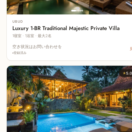
UBUD
Luxury 1-BR Traditional Majestic Private Villa
1寝室 · 1浴室 · 最大2名
空き状況はお問い合わせを
登録済み
★
5.