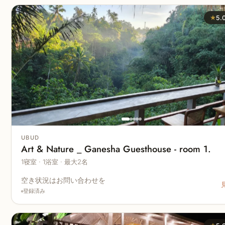
★
5.
UBUD
Art & Nature _ Ganesha Guesthouse - room 1.
1寝室 · 1浴室 · 最大2名
空き状況はお問い合わせを
登録済み