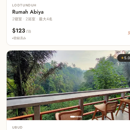
LODTUNDUH
Rumah Abiya
2寝室 · 2浴室 · 最大4名
$123
/泊
登録済み
★
5.
UBUD