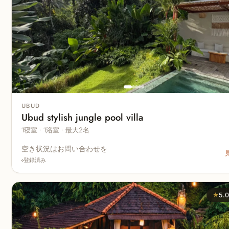
UBUD
Ubud stylish jungle pool villa
1寝室 · 1浴室 · 最大2名
空き状況はお問い合わせを
登録済み
★
5.