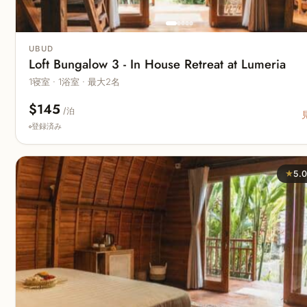
UBUD
Loft Bungalow 3 - In House Retreat at Lumeria
1寝室 · 1浴室 · 最大2名
$145
/泊
登録済み
★
5.