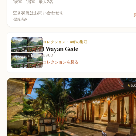
1寝室 · 1浴室 · 最大2名
空き状況はお問い合わせを
登録済み
コレクション · 4軒の別荘
I Wayan Gede
+
1
UBUD
コレクションを見る
→
★
5.