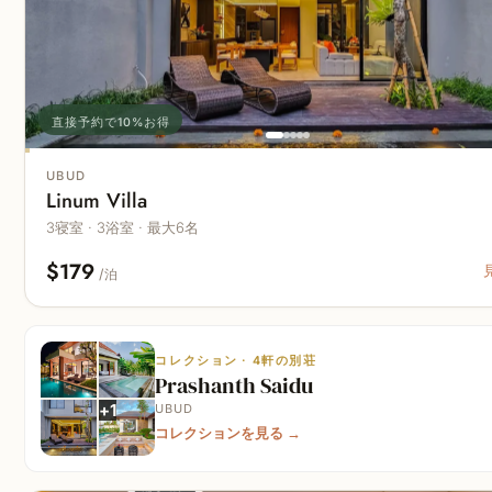
直接予約で10%お得
UBUD
Linum Villa
3寝室 · 3浴室 · 最大6名
$179
/泊
コレクション · 4軒の別荘
Prashanth Saidu
+
1
UBUD
コレクションを見る
→