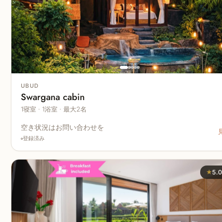
UBUD
Swargana cabin
1寝室 · 1浴室 · 最大2名
空き状況はお問い合わせを
登録済み
★
5.