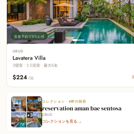
直接予約で5%お得
UBUD
Lavatera Villa
3寝室 · 3.5浴室 · 最大6名
$224
/泊
コレクション · 6軒の別荘
reservation aman bae sentosa
+
3
UBUD
コレクションを見る
→