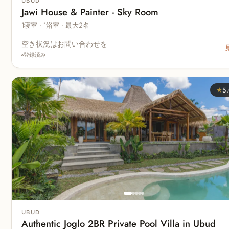
UBUD
Jawi House & Painter - Sky Room
1寝室 · 1浴室 · 最大2名
空き状況はお問い合わせを
登録済み
★
5
UBUD
Authentic Joglo 2BR Private Pool Villa in Ubud