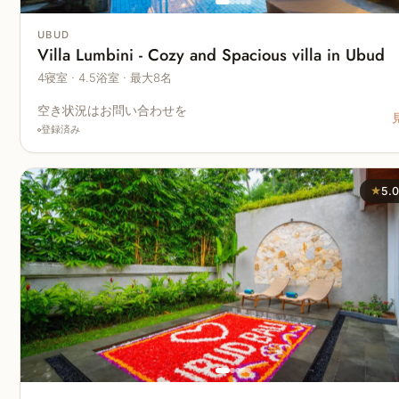
UBUD
Villa Lumbini - Cozy and Spacious villa in Ubud
4寝室 · 4.5浴室 · 最大8名
空き状況はお問い合わせを
登録済み
★
5.