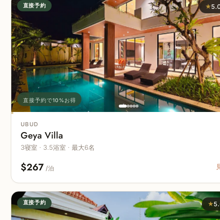
直接予約
★
5.
直接予約で10%お得
UBUD
Geya Villa
3寝室 · 3.5浴室 · 最大6名
$267
/泊
直接予約
★
5