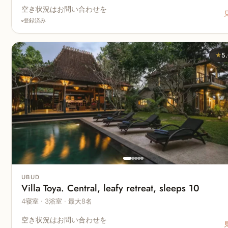
空き状況はお問い合わせを
登録済み
★
5
UBUD
Villa Toya. Central, leafy retreat, sleeps 10
4寝室 · 3浴室 · 最大8名
空き状況はお問い合わせを