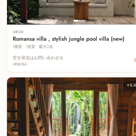
UBUD
Romansa villa , stylish jungle pool villa (new)
1寝室 · 1浴室 · 最大2名
空き状況はお問い合わせを
登録済み
★
5.