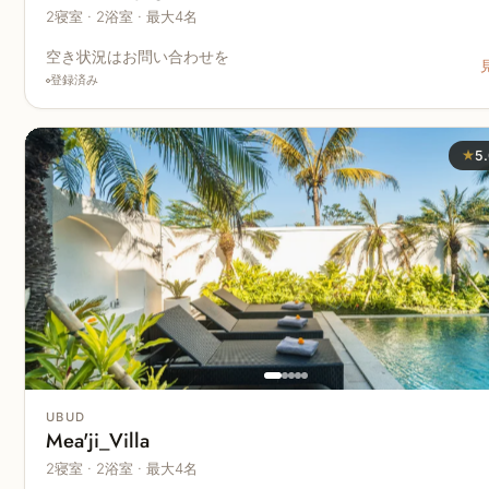
2寝室 · 2浴室 · 最大4名
空き状況はお問い合わせを
登録済み
★
5
UBUD
Mea'ji_Villa
2寝室 · 2浴室 · 最大4名