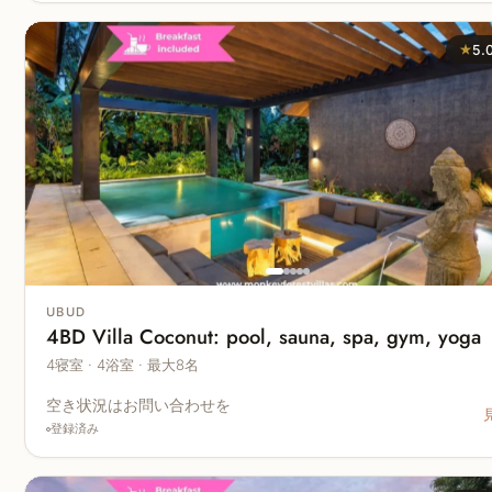
★
5.
UBUD
4BD Villa Coconut: pool, sauna, spa, gym, yoga
4寝室 · 4浴室 · 最大8名
空き状況はお問い合わせを
登録済み