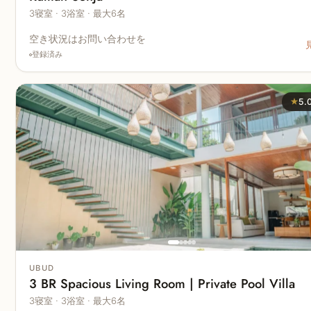
3寝室 · 3浴室 · 最大6名
空き状況はお問い合わせを
登録済み
★
5.
UBUD
3 BR Spacious Living Room | Private Pool Villa
3寝室 · 3浴室 · 最大6名