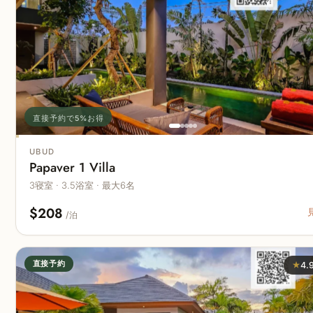
直接予約で5%お得
UBUD
Papaver 1 Villa
3寝室 · 3.5浴室 · 最大6名
$208
/泊
直接予約
★
4.