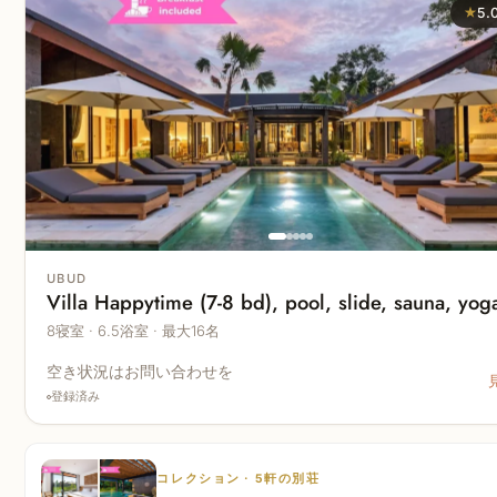
★
5.
UBUD
Villa Happytime (7-8 bd), pool, slide, sauna, yog
8寝室 · 6.5浴室 · 最大16名
空き状況はお問い合わせを
登録済み
コレクション · 5軒の別荘