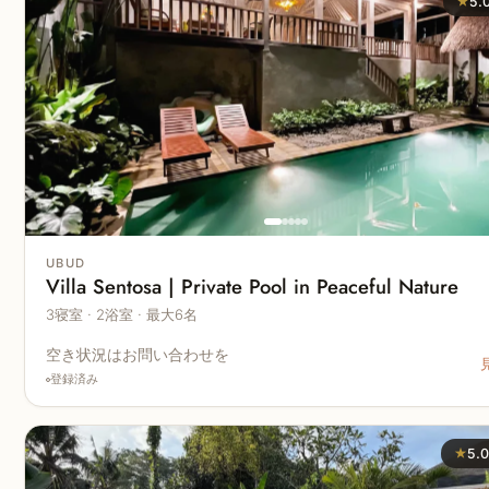
★
5.
UBUD
Villa Sentosa | Private Pool in Peaceful Nature
3寝室 · 2浴室 · 最大6名
空き状況はお問い合わせを
登録済み
★
5.