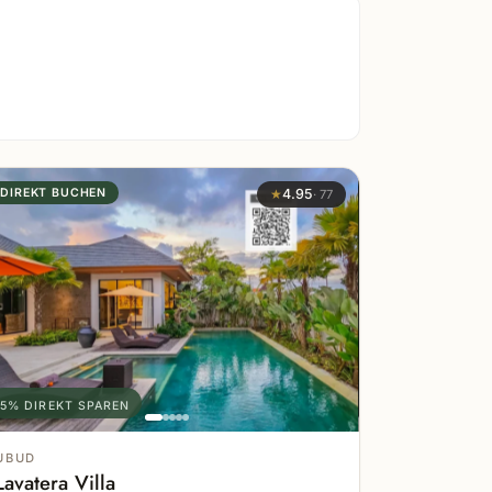
DIREKT BUCHEN
★
4.95
·
77
5% DIREKT SPAREN
UBUD
Lavatera Villa