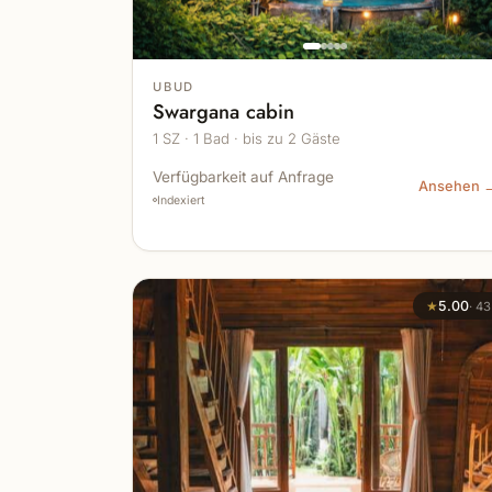
UBUD
Swargana cabin
1 SZ · 1 Bad · bis zu 2 Gäste
Verfügbarkeit auf Anfrage
Ansehen 
Indexiert
★
5.00
·
43