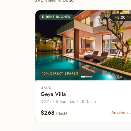
240 Villen in Ubud
DIREKT BUCHEN
★
5.00
·
14
10% DIREKT SPAREN
UBUD
Geya Villa
3 SZ · 3.5 Bad · bis zu 6 Gäste
$268
Ansehen 
/Nacht