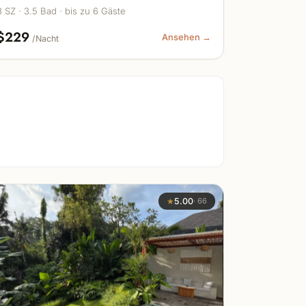
3 SZ · 3.5 Bad · bis zu 6 Gäste
$229
Ansehen →
/Nacht
★
5.00
·
66