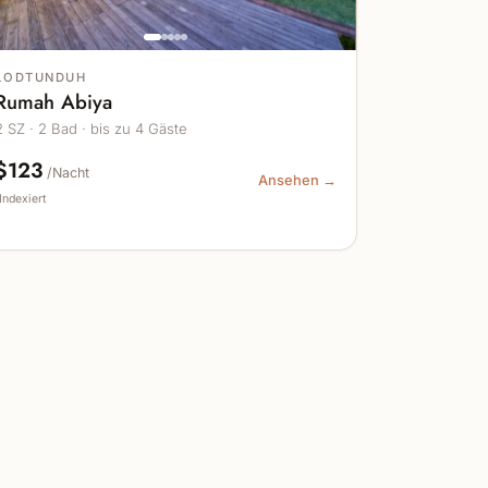
LODTUNDUH
Rumah Abiya
2 SZ · 2 Bad · bis zu 4 Gäste
$123
/Nacht
Ansehen →
Indexiert