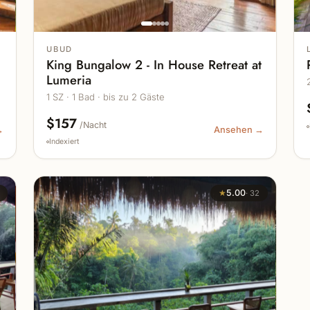
UBUD
King Bungalow 2 - In House Retreat at
Lumeria
1 SZ · 1 Bad · bis zu 2 Gäste
$157
/Nacht
→
Ansehen →
Indexiert
★
5.00
·
32