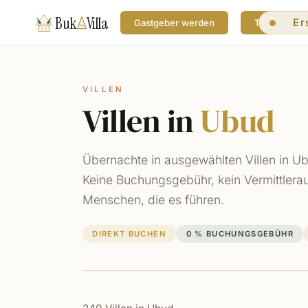
Buk
Villa
Er
Gastgeber werden
Tutorials
Erstel
Gäste 
Kosten
Kein Z
0 % OT
Preise
VILLEN
Kosten
Villen in
Ubud
Mehrsp
Kosten
KI-ges
Automa
Übernachte in ausgewählten Villen in U
Bezahl
Auffin
Keine Buchungsgebühr, kein Vermittlera
Dein e
Menschen, die es führen.
DIREKT BUCHEN
0 % BUCHUNGSGEBÜHR