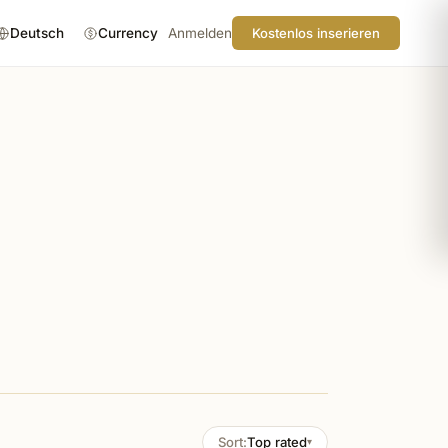
Deutsch
Currency
Anmelden
Kostenlos inserieren
Sort:
Top rated
▾