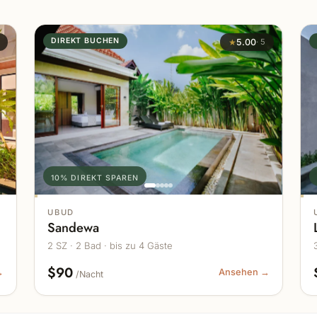
DIREKT BUCHEN
★
5.00
·
5
10% DIREKT SPAREN
UBUD
Sandewa
2 SZ · 2 Bad · bis zu 4 Gäste
$90
→
Ansehen →
/Nacht