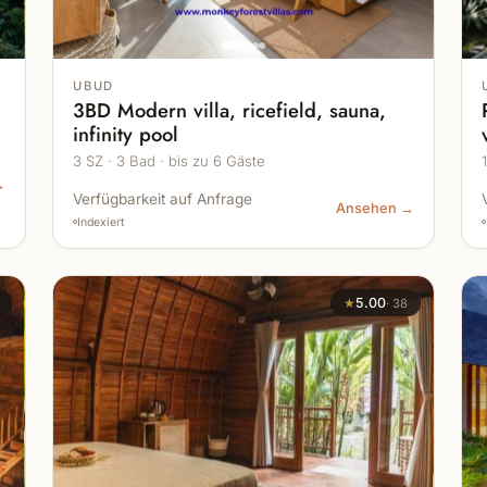
UBUD
3BD Modern villa, ricefield, sauna,
infinity pool
3 SZ · 3 Bad · bis zu 6 Gäste
→
Verfügbarkeit auf Anfrage
Ansehen →
Indexiert
★
5.00
·
38