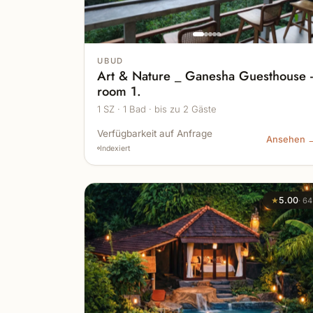
UBUD
Art & Nature _ Ganesha Guesthouse 
room 1.
1 SZ · 1 Bad · bis zu 2 Gäste
Verfügbarkeit auf Anfrage
Ansehen 
Indexiert
★
5.00
·
64