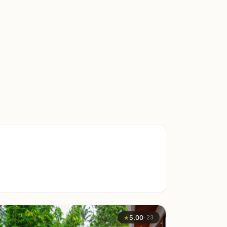
★
5.00
·
23