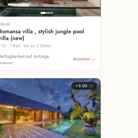
UBUD
Romansa villa , stylish jungle pool
villa (new)
1 SZ · 1 Bad · bis zu 2 Gäste
Verfügbarkeit auf Anfrage
Ansehen →
Indexiert
★
5.00
·
35