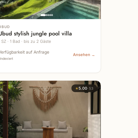
UBUD
Ubud stylish jungle pool villa
1 SZ · 1 Bad · bis zu 2 Gäste
Verfügbarkeit auf Anfrage
Ansehen →
Indexiert
★
5.00
·
53