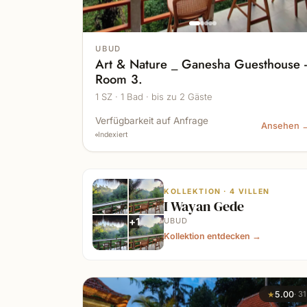
UBUD
Art & Nature _ Ganesha Guesthouse 
Room 3.
1 SZ · 1 Bad · bis zu 2 Gäste
Verfügbarkeit auf Anfrage
Ansehen 
Indexiert
KOLLEKTION · 4 VILLEN
I Wayan Gede
+
1
UBUD
Kollektion entdecken
→
★
5.00
·
31