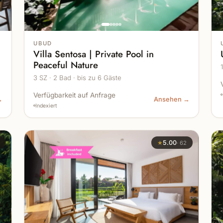
UBUD
-
Villa Sentosa | Private Pool in
Peaceful Nature
3 SZ · 2 Bad · bis zu 6 Gäste
Verfügbarkeit auf Anfrage
→
Ansehen →
Indexiert
★
5.00
·
62