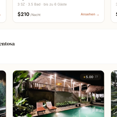
3 SZ · 3.5 Bad · bis zu 6 Gäste
$210
→
Ansehen →
/Nacht
entosa
★
5.00
·
77