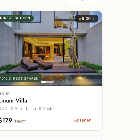
DIREKT BUCHEN
★
5.00
·
5
10% DIREKT SPAREN
UBUD
Linum Villa
3 SZ · 3 Bad · bis zu 6 Gäste
$179
Ansehen →
/Nacht