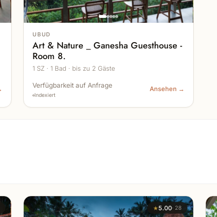
UBUD
-
Art & Nature _ Ganesha Guesthouse -
Room 8.
1 SZ · 1 Bad · bis zu 2 Gäste
Verfügbarkeit auf Anfrage
→
Ansehen →
Indexiert
★
5.00
·
28