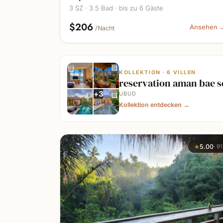
3 SZ · 3.5 Bad · bis zu 6 Gäste
$206
Ansehen 
/Nacht
KOLLEKTION · 6 VILLEN
reservation aman bae s
+
3
UBUD
Kollektion entdecken
→
★
5.00
·
91