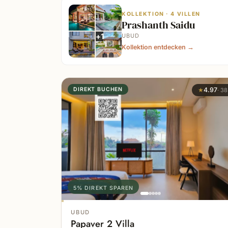
KOLLEKTION · 4 VILLEN
Prashanth Saidu
+
1
UBUD
Kollektion entdecken
→
DIREKT BUCHEN
★
4.97
·
38
5% DIREKT SPAREN
UBUD
Papaver 2 Villa