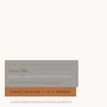
UBUD · GASTGEBER: AVANI BALI VILLAS
Geya Villa
Brandneu – Geya villa tropisches Flair in Ubud
Translated from
English
·
Show original
DIREKT BUCHEN — 10 % SPAREN
Unsere Bewertungen auf Airbnb ansehen
→