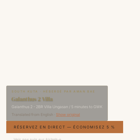
SOUTH KUTA · HÉBERGÉ PAR AMAN BAE
Galanthus 2 Villa
Galanthus 2 - 2BR Villa Ungasan / 5 minutes to GWK
Translated from
English
·
Show original
RÉSERVEZ EN DIRECT — ÉCONOMISEZ 5 %
Voir nos avis sur Airbnb
→