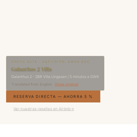
SOUTH KUTA · ANFITRIÓN: AMAN BAE
Galanthus 2 Villa
Galanthus 2 - 2BR Villa Ungasan / 5 minutos a GWK
Translated from
English
·
Show original
RESERVA DIRECTA — AHORRA 5 %
Ver nuestras reseñas en Airbnb
→